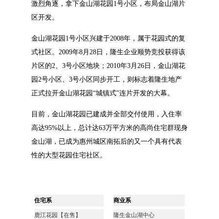
激烈⻆逐，拿下⾦⼭湖花园1号⼩区，布局⾦⼭湖⽚
区开发。
⾦⼭湖花园1号⼩区兴建于2008年，属于花园式的复
式社区。2009年8⽉28⽇，隆⽣企业顺势竞投获得该
⽚区的2、3号⼩区地块；2010年3⽉26⽇，⾦⼭湖花
园2号⼩区、3号⼩区同步开⼯，则标志着隆⽣地产
正式拉开⾦⼭湖花园“城镇式”连⽚开发的⼤幕。
⽬前，⾦⼭湖花园已建成并全部交付使⽤，⼊住率
⾼达95%以上，总计达63万平⽅⽶的⾼尚住宅群现⾝
⾦⼭湖，已成为惠州城区南拓后的⼜⼀个具有代表
性的⼤型花园住宅社区。
住宅系
商业系
鹿江花园【在售】
隆生金山湖中心