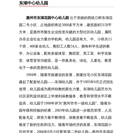
东湖中心幼儿园
惠州市东湖花园中心幼儿园
位于美丽的西枝江畔东湖花
园二号小区，占地面积将近5000多平方米，建筑面积5150平
方米，是惠州市隆生企业投资兴建的大型社区幼儿园，属民
办非企业社会力量办学机构。幼儿园设有大、中、小班共13
个班，400多名幼儿，教职工人数54人。拥有科学先进的教
学、办公设备，配有多媒体室、舞蹈室、美工室、科学实验
室、体育室等功能室。是一所集美化、绿化、儿童化、教育
化于一体的普惠性幼儿园。
1994年，随着市政建设的发展，新建住宅小区东湖花园
建起了配套幼儿园——东湖幼儿园，并于1995年9月正式招生
使用，幼儿园成为惠州幼教的新生力量。东湖幼儿园开办为
社区居民提供就近上学便利保教服务，教育和管理水平不断
提高，幼儿园于1998年评为“惠州市市一级幼儿园”。随着办
园年限和经验的积累，2003年幼儿园进一步规范管理，人员
配备充足，师资力量不断增强，保教质量不断提高，幼儿园
焕发了新的生机和活力。随着市场经济的发展，东湖花园小
区的开发，2006年9月小区配套第二所幼儿园—惠州市东湖花