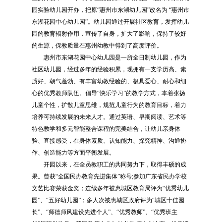
园实验幼儿园开办，把原“惠州市东湖幼儿园”改名为 “惠州市
东湖花园中心幼儿园”。幼儿园通过开展社区教育，发挥幼儿
园的教育辐射作用，宣传了自身，扩大了影响，保持了较好
的生源，保教质量在惠州幼教中得到了高度评价。
惠州市东湖花园中心幼儿园是一所全日制幼儿园，作为
社区幼儿园，经过多年的经验积累，现拥有一支学历高、素
质好、朝气蓬勃、有丰富幼教经验的、极具爱心、耐心和细
心的优秀教师队伍。倡导“快乐学习”的教学方式，本着张扬
儿童个性，扩散儿童思维，规范儿童行为的教育目标，着力
培养可持续发展的未来人才。通过英语、早期阅读、艺术等
特色教学和多元智能整合课程的完美结合，让幼儿亲身体
验、直接感受，在身体素质、认知能力、探究精神、沟通协
作、创造能力等方面平衡发展。
开园以来，在全员教职工的共同努力下，取得丰硕的成
果。曾获“全国民办教育先进集体”称号;参加广东省民办学校
文艺比赛荣获金奖；连续多年被惠城区教育局评为“优秀幼儿
园”、“五好幼儿园”；多人次被惠城区政府评为
“城区十佳园
长”、“师德师风建设先进个人”、“优秀教师”、“优秀班主