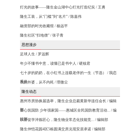
灯光的故事——隆生金山湖中心灯光打造纪实 / 王勇
隆生工装，从“门槛”到“名片” / 陈嘉伟
融资部的时光收藏馆 / 杨远平
隆生社区“扫地僧” / 张子青
思想漫步
足球人生 / 罗远辉
年少不懂书中意，读懂已是书中人 / 硬核君
七十岁的奶奶，在小红书上连载老伴的一生（节选） / 我恋
禾谷
我的外婆，从不内耗 / 理微尘
隆生动态
惠州市房协换届选举，隆生企业总裁黄新华连任会长 / 编辑
部
童心筑国防 少年强家国——惠城区全民国防教育活动... / 编
辑部
以赛促学淬炼匠心，隆生物业常态化技能竞... / 编辑部
隆生仲恺花园4区5栋圆满交房兑现安居承诺 / 编辑部