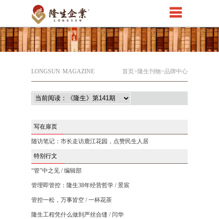
LONGSUN
MAGAZINE
首页
>隆生刊物>品牌中心
写在扉页
随访笔记：市长走访鹿江花园，点赞民生人居
特别行文
“管”中之见 / 编辑部
管理即管控：隆生38年经营哲学 / 景宸
管控一松，万事皆空 / 一杯花茶
隆生工程凭什么做到严丝合缝 / 闫华