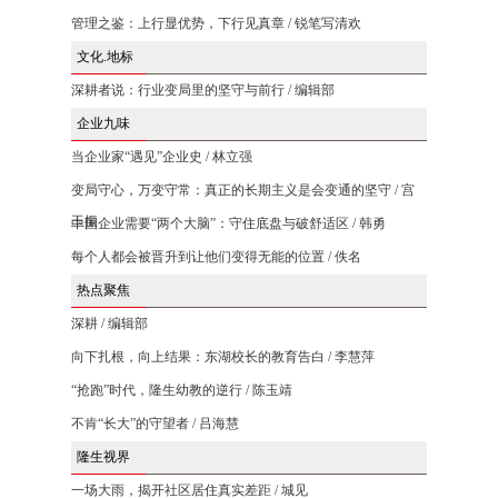
管理之鉴：上行显优势，下行见真章 / 锐笔写清欢
文化.地标
深耕者说：行业变局里的坚守与前行 / 编辑部
企业九味
当企业家“遇见”企业史 / 林立强
变局守心，万变守常：真正的长期主义是会变通的坚守 / 宫
玉振
中国企业需要“两个大脑”：守住底盘与破舒适区 / 韩勇
每个人都会被晋升到让他们变得无能的位置 / 佚名
热点聚焦
深耕 / 编辑部
向下扎根，向上结果：东湖校长的教育告白 / 李慧萍
“抢跑”时代，隆生幼教的逆行 / 陈玉靖
不肯“长大”的守望者 / 吕海慧
隆生视界
一场大雨，揭开社区居住真实差距 / 城见