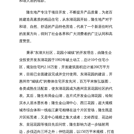
和谐人居的缩影。
隆生地产专注于项目开发，不断提升产品质量，为老百
姓建造高素质的精品住宅，从东湖花园开始，隆生地产对于
和谐、自然、舒适的产品特色营造，代表了一个新居住时代
的发展方向，得到了社会各界和广大消费者的广泛认同和高
度赞赏。
秉承“东湖大社区，花园小城镇”的开发理念，由隆生企
业投资开发东湖花园于1992年破土动工，总计10个住宅小
区，规划住宅约2.16万套，开发建筑面积总计逾200万平方
米，目前已全面建设完成并交付使用。东湖花园的建设，开
惠州市“城镇式”的整体住宅开发先河，百万平米恢弘版图，
各类成熟生活配套，使东湖花园成为惠州宜居花园社区的代
表。其
后，隆生布局金山湖，连片式开发金山湖花园，绘制
滨水人居水墨长卷；隆生金山湖中心、西江花园，超大规模
城市综合体和一线临江豪宅相继在这个片区登场，隆生既是
片区拓荒者，又是中心规模之集大成者；文岭西堤、花边岭
东、皇冠花园等项目先后问世，隆生影响力进一步辐射周
边，步伐迈向三环之外；仲恺花园，以150万平⽶规模，打造